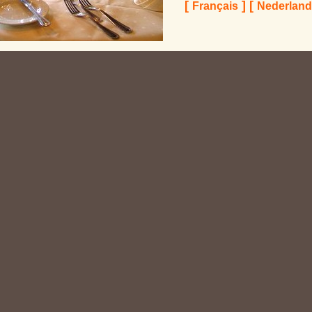
[
]
[
Français
Nederland